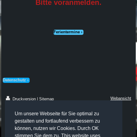
Bitte voranmelden.
Ferientermine
Datenschutz
Webansicht
Druckversion
|
Sitemap
© / All Rights Reserved: Maier
Fahrschulen 2026 Unsere Webseite
Um unsere Webseite für Sie optimal zu
nutzt Cookies. Sie bestätigen Ihr
Einverständnis durch die Nutzung.
gestalten und fortlaufend verbessern zu
Siehe Datenschutz. Sollten Sie nicht
können, nutzen wir Cookies. Durch OK
einverstanden sein, nutzen Sie unsere
stimmen Sie dem zu. This website uses
Seite bitte nicht mehr! Our website